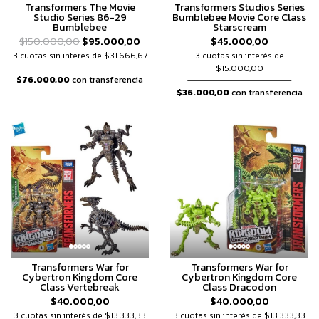
Transformers The Movie
Transformers Studios Series
Studio Series 86-29
Bumblebee Movie Core Class
Bumblebee
Starscream
$150.000,00
$95.000,00
$45.000,00
3 cuotas sin interés de $31.666,67
3 cuotas sin interés de
$15.000,00
$76.000,00
con transferencia
$36.000,00
con transferencia
Transformers War for
Transformers War for
Cybertron Kingdom Core
Cybertron Kingdom Core
Class Vertebreak
Class Dracodon
$40.000,00
$40.000,00
3 cuotas sin interés de $13.333,33
3 cuotas sin interés de $13.333,33