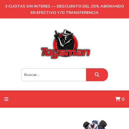
3 CUOTAS SIN INTERES -- DESCUENTO DEL 20% ABONANDO
EN EFECTIVO Y/O TRANSFERENCIA
0