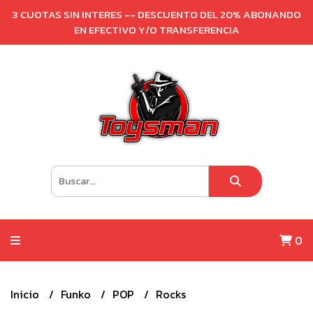
3 CUOTAS SIN INTERES -- DESCUENTO DEL 20% ABONANDO
EN EFECTIVO Y/O TRANSFERENCIA
0
Inicio
Funko
POP
Rocks