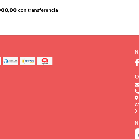
000,00
con transferencia
N
C
C
N