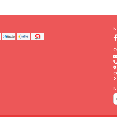
N
C
C
N