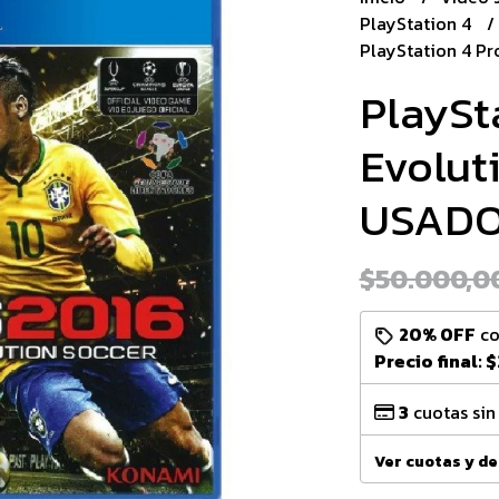
PlayStation 4
PlayStation 4 Pr
PlaySt
Evolut
USAD
$50.000,0
20% OFF
c
Precio final:
$
3
cuotas sin
Ver cuotas y d