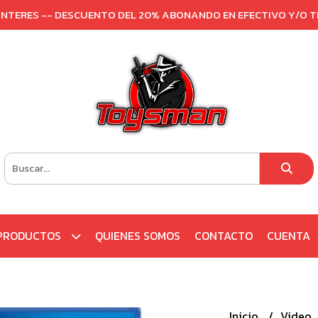
 INTERES -- DESCUENTO DEL 20% ABONANDO EN EFECTIVO Y/O 
PRODUCTOS
QUIENES SOMOS
CONTACTO
CUENTA
Inicio
Video 