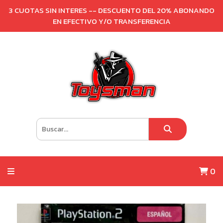
3 CUOTAS SIN INTERES -- DESCUENTO DEL 20% ABONANDO
EN EFECTIVO Y/O TRANSFERENCIA
0