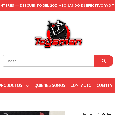
 INTERES -- DESCUENTO DEL 20% ABONANDO EN EFECTIVO Y/O 
PRODUCTOS
QUIENES SOMOS
CONTACTO
CUENTA
Inicio
Video 