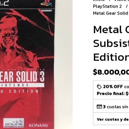
PlayStation 2
Metal Gear Solid 
Metal 
Subsis
Edition
$8.000,0
20% OFF
c
Precio final:
$
3
cuotas sin
Ver cuotas y d