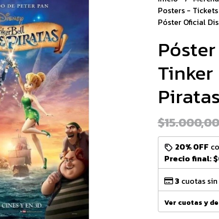
Posters - Tickets
Póster Oficial Di
Póster 
Tinker
Pirata
$15.000,0
20% OFF
c
Precio final:
$
3
cuotas sin
Ver cuotas y d