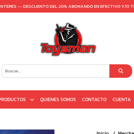
 INTERES -- DESCUENTO DEL 20% ABONANDO EN EFECTIVO Y/O 
PRODUCTOS
QUIENES SOMOS
CONTACTO
CUENTA
Inicio
Mercha