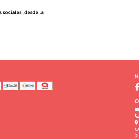
sociales...desde la
N
C
C