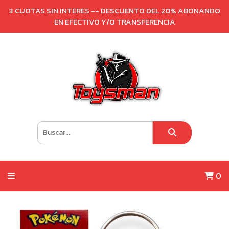
3 CUOTAS SIN INTERES -- DESCUENTO DEL 20% ABONANDO
EN EFECTIVO Y/O TRANSFERENCIA
0