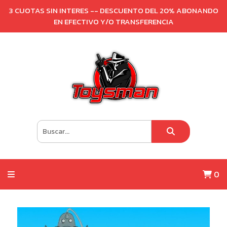
3 CUOTAS SIN INTERES -- DESCUENTO DEL 20% ABONANDO
EN EFECTIVO Y/O TRANSFERENCIA
0