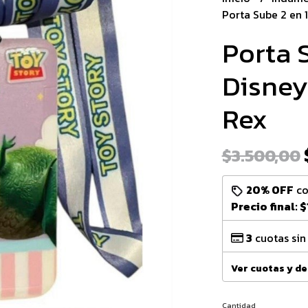
Porta Sube 2 en 
Porta 
Disney
Rex
$3.500,00
20% OFF
c
Precio final:
$
3
cuotas sin
Ver cuotas y d
Cantidad