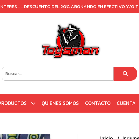
 INTERES -- DESCUENTO DEL 20% ABONANDO EN EFECTIVO Y/O 
PRODUCTOS
QUIENES SOMOS
CONTACTO
CUENTA
Inicio
Indume