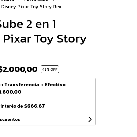
1 Disney Pixar Toy Story Rex
Sube 2 en 1
 Pixar Toy Story
$2.000,00
42
% OFF
on
Transferencia
o
Efectivo
1.600,00
 interés de
$666,67
escuentos