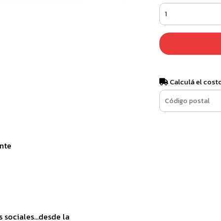
Calculá el cost
ante
sociales...desde la