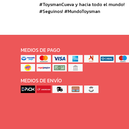
#ToysmanCueva y hacia todo el mundo!
#Seguinos! #MundoToysman
MEDIOS DE PAGO
MEDIOS DE ENVÍO