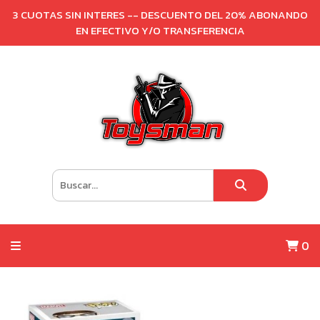
3 CUOTAS SIN INTERES -- DESCUENTO DEL 20% ABONANDO
EN EFECTIVO Y/O TRANSFERENCIA
0