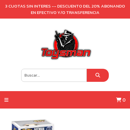
3 CUOTAS SIN INTERES -- DESCUENTO DEL 20% ABONANDO
EN EFECTIVO Y/O TRANSFERENCIA
0