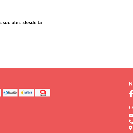
sociales...desde la
N
C