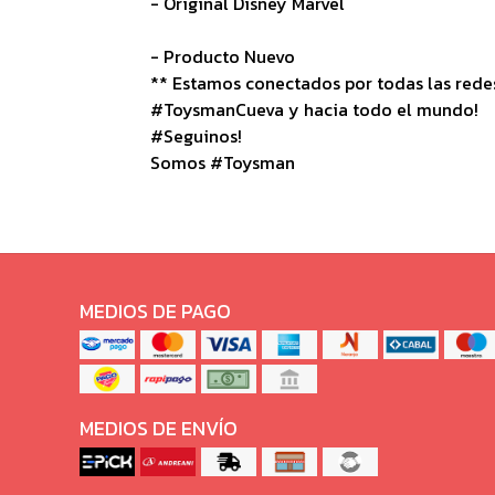
- Original Disney Marvel
- Producto Nuevo
** Estamos conectados por todas las redes 
#ToysmanCueva y hacia todo el mundo!
#Seguinos!
Somos #Toysman
MEDIOS DE PAGO
MEDIOS DE ENVÍO