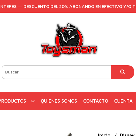
 INTERES -- DESCUENTO DEL 20% ABONANDO EN EFECTIVO Y/O 
PRODUCTOS
QUIENES SOMOS
CONTACTO
CUENTA
Inicio
Disney