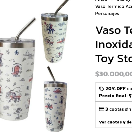
Vaso Termico Ace
Personajes
Vaso T
Inoxid
Toy St
$30.000,0
20% OFF
c
Precio final:
$
3
cuotas sin
Ver cuotas y d