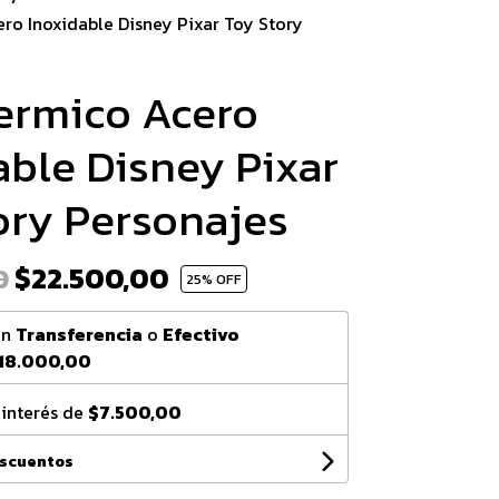
ro Inoxidable Disney Pixar Toy Story
ermico Acero
able Disney Pixar
ory Personajes
$22.500,00
0
25
% OFF
on
Transferencia
o
Efectivo
18.000,00
 interés de
$7.500,00
escuentos