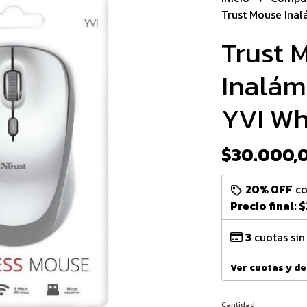
Trust Mouse Inal
Trust 
Inalám
YVI Wh
$30.000,
20% OFF
c
Precio final:
$
3
cuotas sin
Ver cuotas y d
Cantidad