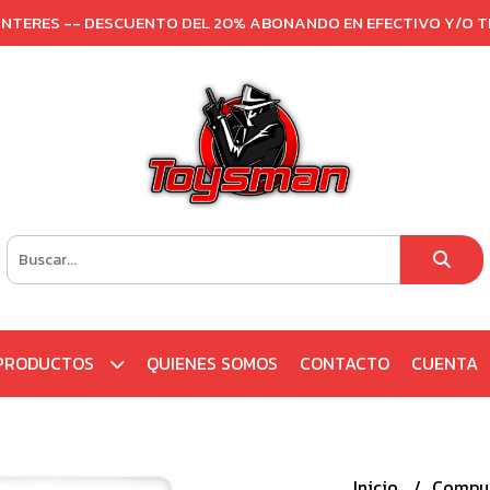
 INTERES -- DESCUENTO DEL 20% ABONANDO EN EFECTIVO Y/O 
PRODUCTOS
QUIENES SOMOS
CONTACTO
CUENTA
Inicio
Comput