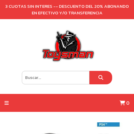
3 CUOTAS SIN INTERES -- DESCUENTO DEL 20% ABONANDO
EN EFECTIVO Y/O TRANSFERENCIA
0