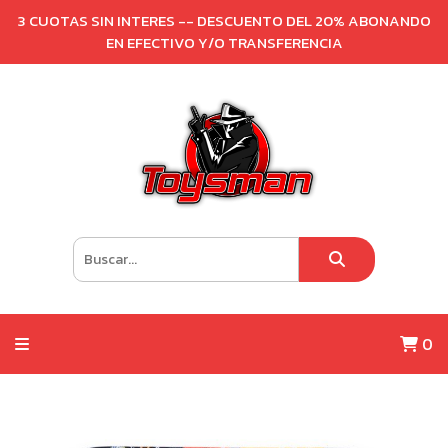
3 CUOTAS SIN INTERES -- DESCUENTO DEL 20% ABONANDO
EN EFECTIVO Y/O TRANSFERENCIA
0