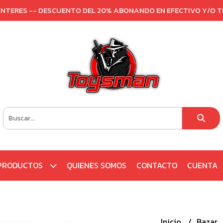
 INTERES -- DESCUENTO DEL 20% ABONANDO EN EFECTIVO Y/O 
PRODUCTOS
QUIENES SOMOS
CONTACTO
CUENTA
Inicio
Bazar