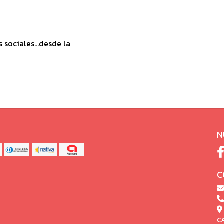
sociales...desde la
N
C
C