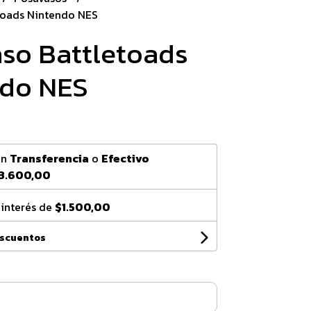
toads Nintendo NES
so Battletoads
ndo NES
0
on
Transferencia
o
Efectivo
3.600,00
 interés de
$1.500,00
escuentos