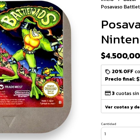
Posavaso Battle
Posava
Ninte
$4.500,0
20% OFF
c
Precio final:
$
3
cuotas sin
Ver cuotas y d
Cantidad