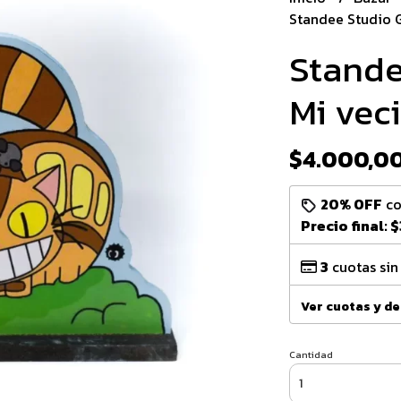
Standee Studio G
Stande
Mi vec
$4.000,0
20% OFF
c
Precio final:
$
3
cuotas sin
Ver cuotas y d
Cantidad