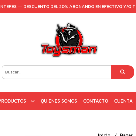
 INTERES -- DESCUENTO DEL 20% ABONANDO EN EFECTIVO Y/O 
PRODUCTOS
QUIENES SOMOS
CONTACTO
CUENTA
Inicio
Bazar