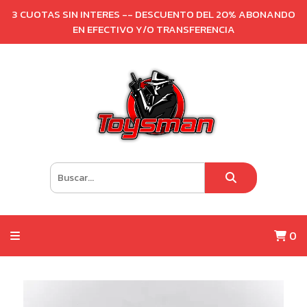
3 CUOTAS SIN INTERES -- DESCUENTO DEL 20% ABONANDO
EN EFECTIVO Y/O TRANSFERENCIA
0