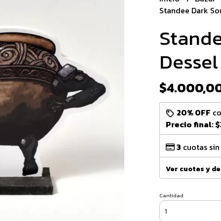
Standee Dark Sou
Stande
Dessel
$4.000,0
20% OFF
c
Precio final:
$
3
cuotas sin
Ver cuotas y d
Cantidad