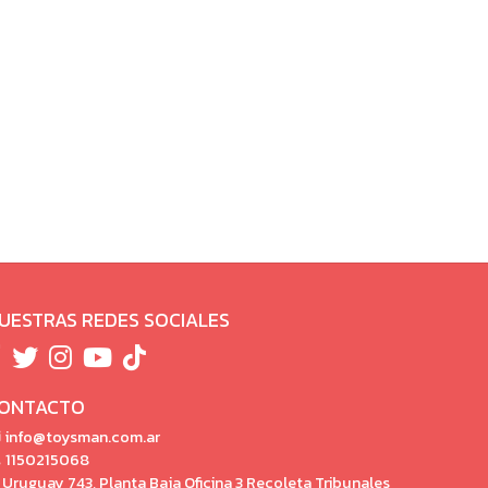
UESTRAS REDES SOCIALES
ONTACTO
info@toysman.com.ar
1150215068
Uruguay 743, Planta Baja Oficina 3 Recoleta Tribunales