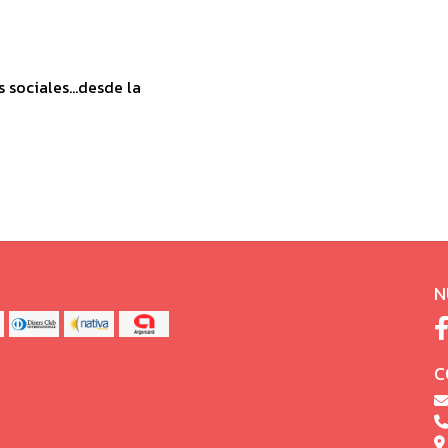
sociales...desde la
N
C