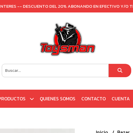
 INTERES -- DESCUENTO DEL 20% ABONANDO EN EFECTIVO Y/O 
PRODUCTOS
QUIENES SOMOS
CONTACTO
CUENTA
Inicio
Bazar